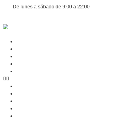
De lunes a sábado de 9:00 a 22:00
945 19 16 41
688 63 03 07
Promociones
Servicios
Nosotros
Blog
Contacto
Promociones
Servicios
Nosotros
Blog
Contacto