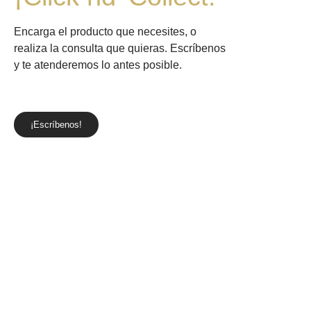
variedad de laboratorios
para el cuidado de tu piel
Encarga el producto que necesites, o
realiza la consulta que quieras. Escríbenos
y te atenderemos lo antes posible.
¡Escríbenos!